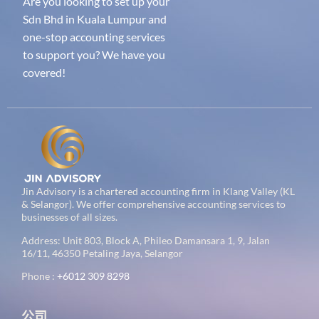
Are you looking to set up your
Sdn Bhd in Kuala Lumpur and
one-stop accounting services
to support you? We have you
covered!
Jin Advisory is a chartered accounting firm in Klang Valley (KL
& Selangor). We offer comprehensive accounting services to
businesses of all sizes.
Address: Unit 803, Block A, Phileo Damansara 1, 9, Jalan
16/11, 46350 Petaling Jaya, Selangor
Phone :
+6012 309 8298
公司