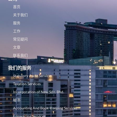
首页
关于我们
服务
工作
常见疑问
文章
联系我们
我们的服务
Statutory Audit Services
Taxation Services
Incorporation of New Sdn. Bhd.
秘书
Accounting And Book-Keeping Services
E-Invoicing Services